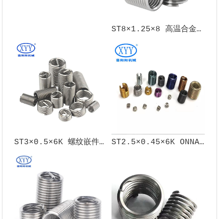
ST8×1.25×8 高温合金螺纹嵌件 X750材质GJB119.1A-2001
ST3×0.5×6K 螺纹嵌件 | 螺纹修复专用嵌件
ST2.5×0.45×6K ONNA 技术无尾钢丝螺套 细牙螺纹护套嵌件