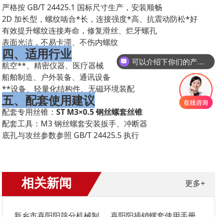
严格按 GB/T 24425.1 国标尺寸生产，安装顺畅
2D 加长型，螺纹啮合*长，连接强度*高、抗震动防松*好
有效提升螺纹连接寿命，修复滑丝、烂牙螺孔
表面光洁，不易卡滞、不伤内螺纹
四、适用行业
可以介绍下你们的产品么？
航空**、精密仪器、医疗器械
船舶制造、户外装备、通讯设备
**设备、轻量化结构件、无磁环境装配
五、配套使用建议
配套专用丝锥：
ST M3×0.5 钢丝螺套丝锥
配套工具：M3 钢丝螺套安装扳手、冲断器
底孔与攻丝参数参照 GB/T 24425.5 执行
相关新闻
更多+
新乡市喜阳阳筛分机械制造有限公司螺套中文手册
喜阳阳插销螺套使用手册｜安装、选型与维护全指南