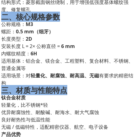
结构形式：菱形截面钢丝绕制，用于增强低强度基体螺纹强
度、修复螺孔
二、核心规格参数
公称规格：
M3
螺距：
0.5 mm（细牙）
长度类型：
2D
安装长度 L = 2× 公称直径 =
6 mm
内螺纹精度：
6H
适用基体：铝合金、镁合金、工程塑料、复合材料、不锈钢、
普通金属等
适用场景：对
轻量化、耐腐蚀、耐高温、无磁
有要求的精密结
构
三、材质与性能特点
钛合金材质
轻量化，比不锈钢*轻
优异耐腐蚀性、耐酸碱、耐海水、耐大气腐蚀
良好耐热性与低温性能
无磁 / 低磁特性，适配精密仪器、航空、电子设备
产品优势