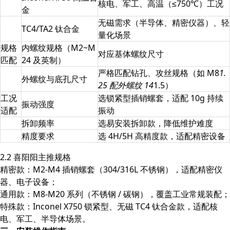
核电、军工、高温（≤750℃）工况
金
无磁需求（半导体、精密仪器）、轻
TC4/TA2 钛合金
量化场景
规格
内螺纹规格（M2~M
对应基体螺纹尺寸
匹配
24 及英制）
严格匹配钻孔、攻丝规格（如 M8
1.
外螺纹与底孔尺寸
25 配外螺纹 14
1.5）
工况
选锁紧型插销螺套，适配 10g 持续
振动强度
适配
振动
拆卸频率
选易安装拆卸款，降低维护难度
精度要求
选 4H/5H 高精度款，适配精密设备
2.2 喜阳阳主推规格
精密款：M2-M4 插销螺套（304/316L 不锈钢），适配精密仪
器、电子设备；
通用款：M8-M20 系列（不锈钢 / 碳钢），覆盖工业常规装配；
特殊款：Inconel X750 锁紧型、无磁 TC4 钛合金款，适配核
电、军工、半导体场景。