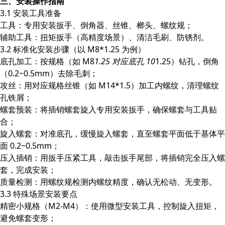
三、安装操作指南
3.1 安装工具准备
工具：专用安装扳手、倒角器、丝锥、榔头、螺纹规；
辅助工具：扭矩扳手（高精度场景）、清洁毛刷、防锈剂。
3.2 标准化安装步骤（以 M8*1.25 为例）
底孔加工：按规格（如 M8
1.25 对应底孔 10
1.25）钻孔，倒角
（0.2~0.5mm）去除毛刺；
攻丝：用对应规格丝锥（如 M14*1.5）加工内螺纹，清理螺纹
孔铁屑；
螺套预装：将插销螺套旋入专用安装扳手，确保螺套与工具贴
合；
旋入螺套：对准底孔，缓慢旋入螺套，直至螺套平面低于基体平
面 0.2~0.5mm；
压入插销：用扳手压紧工具，敲击扳手尾部，将插销完全压入螺
套，完成安装；
质量检测：用螺纹规检测内螺纹精度，确认无松动、无变形。
3.3 特殊场景安装要点
精密小规格（M2-M4）：使用微型安装工具，控制旋入扭矩，
避免螺套变形；