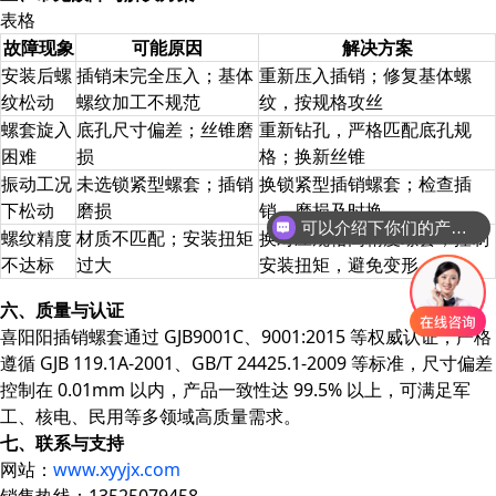
表格
故障现象
可能原因
解决方案
安装后螺
插销未完全压入；基体
重新压入插销；修复基体螺
纹松动
螺纹加工不规范
纹，按规格攻丝
螺套旋入
底孔尺寸偏差；丝锥磨
重新钻孔，严格匹配底孔规
困难
损
格；换新丝锥
振动工况
未选锁紧型螺套；插销
换锁紧型插销螺套；检查插
下松动
磨损
销，磨损及时换
可以介绍下你们的产品么？
螺纹精度
材质不匹配；安装扭矩
换对应规格高精度螺套；控制
不达标
过大
安装扭矩，避免变形
六、质量与认证
喜阳阳插销螺套通过 GJB9001C、9001:2015 等权威认证，严格
遵循 GJB 119.1A-2001、GB/T 24425.1-2009 等标准，尺寸偏差
控制在 0.01mm 以内，产品一致性达 99.5% 以上，可满足军
工、核电、民用等多领域高质量需求。
七、联系与支持
网站：
www.xyyjx.com