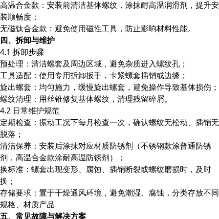
高温合金款：安装前清洁基体螺纹，涂抹耐高温润滑剂，提升安
装顺畅度；
无磁钛合金款：避免使用磁性工具，防止影响材料性能。
四、拆卸与维护
4.1 拆卸步骤
预处理：清洁螺套及周边区域，避免杂质进入螺纹孔；
工具适配：使用专用拆卸扳手，卡紧螺套插销或边缘；
旋出螺套：均匀施力，缓慢旋出螺套，避免操作导致基体损伤；
螺纹清理：用丝锥修复基体螺纹，清理残留碎屑。
4.2 日常维护规范
定期检查：振动工况下每月检查一次，确认螺纹无松动、插销无
脱落；
清洁保养：安装后涂抹对应材质防锈剂（不锈钢款涂普通防锈
剂，高温合金款涂耐高温防锈剂）；
换标准：螺套出现变形、腐蚀、插销断裂或螺纹磨损时，及时
换；
存储要求：置于干燥通风环境，避免潮湿、腐蚀，分类存放不同
规格、材质产品
五、常见故障与解决方案