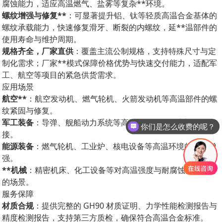
腐蚀能力，适应高温燃气、盐雾等复杂**环境。
螺纹增强与修复**
：可显著提升铝、钛等轻质高温合金基体的
螺纹承载能力，快速修复滑牙、断裂的内螺纹，延**温部件的
使用寿命与维护周期。
规格齐全，厂家直供
：覆盖主流公制规格，支持特殊尺寸与定
制化需求；厂家**模式保障价格优势与快速交付能力，适配军
工、航空等项目的紧急供货需求。
应用场景
航空**
：航空发动机、燃气轮机、火箭发动机等高温部件的螺
纹紧固与修复。
军工装备
：导弹、舰船动力系统等高温工况下的精密螺纹连
你们是怎么收费的呢？
接。
现在有优惠活动么？
能源装备
：燃气轮机、工业炉、核电设备等高温环境的螺纹增
强。
**机械
：精密机床、化工设备等对高温强度与耐腐蚀要求严苛
的场景。
服务保障
材质合规
：提供完整的 GH90 材质证明、力学性能检测报告与
精度检测报告，支持第三方质检，确保符合高温合金标准。