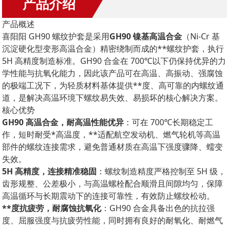
产品介绍
产品概述
喜阳阳 GH90 螺纹护套是采用
GH90 镍基高温合金
（Ni-Cr 基
沉淀硬化型变形高温合金）精密绕制而成的**螺纹护套，执行
5H 高精度制造标准。GH90 合金在 700℃以下仍保持优异的力
学性能与抗氧化能力，因此该产品可在高温、高振动、强腐蚀
的极端工况下，为轻质材料基体提供**度、高可靠的内螺纹通
道，是解决高温环境下螺纹易失效、易损坏的核心解决方案。
核心优势
GH90 高温合金，耐高温性能优异
：可在 700℃长期稳定工
作，短时耐受*高温度，**适配航空发动机、燃气轮机等高温
部件的螺纹连接需求，避免普通材质在高温下强度骤降、蠕变
失效。
5H 高精度，连接精准稳固
：螺纹制造精度严格控制至 5H 级，
齿形规整、公差极小，与高温螺栓配合顺滑且间隙均匀，保障
高温循环与长期震动下的连接可靠性，有效防止螺纹松动。
**度抗疲劳，耐腐蚀抗氧化
：GH90 合金具备出色的抗拉强
度、屈服强度与抗疲劳性能，同时拥有良好的耐氧化、耐燃气