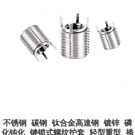
不锈钢 碳钢 钛合金高速钢 镀锌 磷
化钝化 键锁式螺纹护套 轻型重型 插