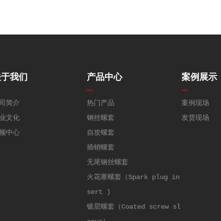
关于我们
产品中心
案例展示
司简介
热门产品
案例现场
业文化
钢丝螺套
发货现场
频中心
自攻螺套
插销螺套
无尾钢丝螺套
火花塞螺套（Spark plug in
sert )
镀层螺套（Coated screw sl